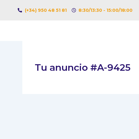
Ir
(+34) 950 48 51 81
8:30/13:30 - 15:00/18:00
al
contenido
Tu anuncio #A-9425