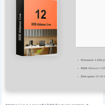
Processor:
1 GHz p
RAM:
Minimum 4 G
Disk space:
64 GB f