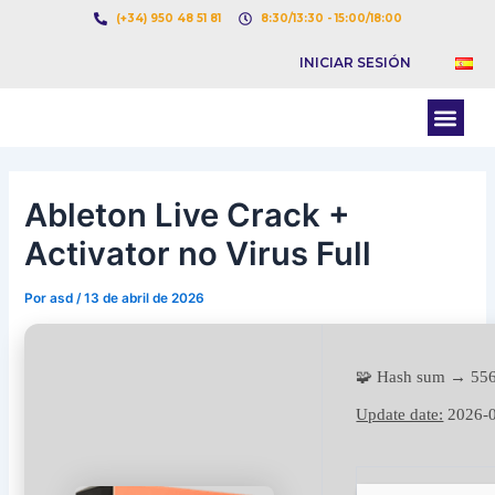
Ir
Navegación
(+34) 950 48 51 81
8:30/13:30 - 15:00/18:00
al
de
INICIAR SESIÓN
contenido
entradas
Men
BOLSA DE CARGAS
BOLSA DE CAMION
Ableton Live Crack +
Activator no Virus Full
Por
asd
/
13 de abril de 2026
🧩 Hash sum → 55
Update date:
2026-