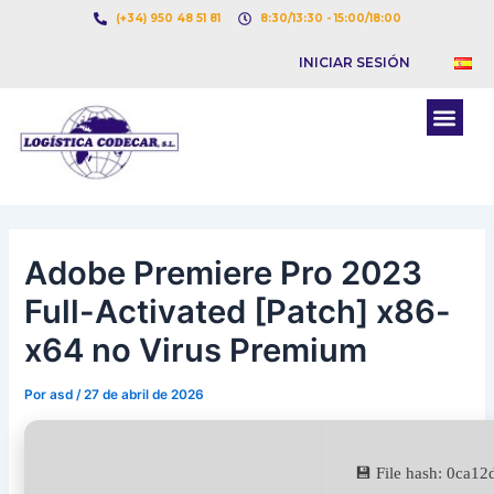
Ir
Navegación
(+34) 950 48 51 81
8:30/13:30 - 15:00/18:00
al
de
INICIAR SESIÓN
contenido
entradas
Men
BOLSA DE CARGAS
BOLSA DE CAMION
Adobe Premiere Pro 2023
Full-Activated [Patch] x86-
x64 no Virus Premium
Por
asd
/
27 de abril de 2026
💾 File hash: 0ca