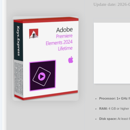
Update date: 2026-
Processor:
1+ GHz f
RAM:
4 GB or higher
Disk space:
At least