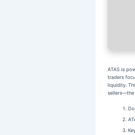
ATAS is pow
traders foc
liquidity. 
sellers—the
Dow
AT
Ke