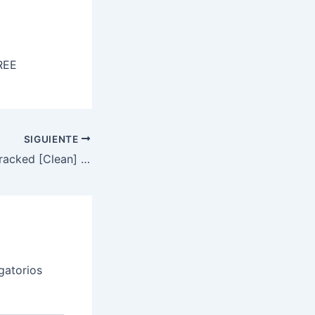
REE
SIGUIENTE
VirtualDJ 2024 Cracked [Clean] (x86x64) [Latest] Unlimited
gatorios