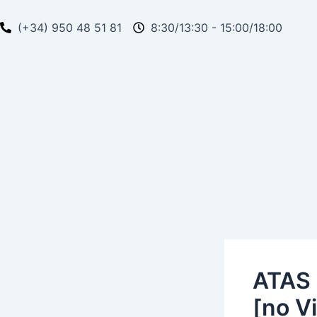
Ir
Navegación
al
de
(+34) 950 48 51 81
8:30/13:30 - 15:00/18:00
contenido
entradas
ATAS 
[no Vi