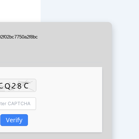
2f02bc7750a2f8bc
Verify