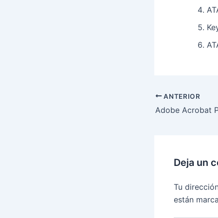
AT
Key
AT
ANTERIOR
Deja un 
Tu direcció
están marc