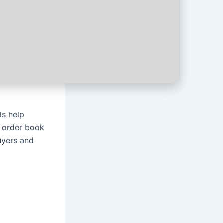
ls help
d order book
uyers and