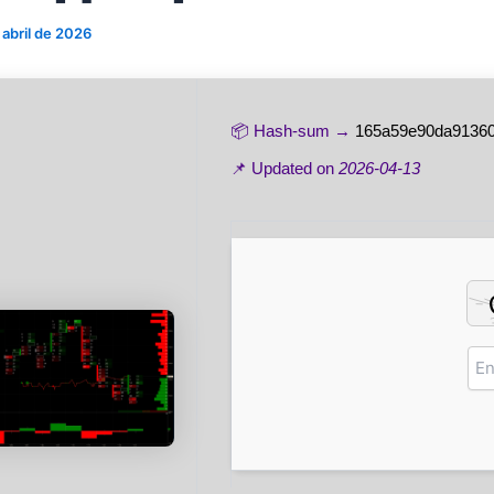
 abril de 2026
📦 Hash-sum →
165a59e90da91360
📌 Updated on
2026-04-13