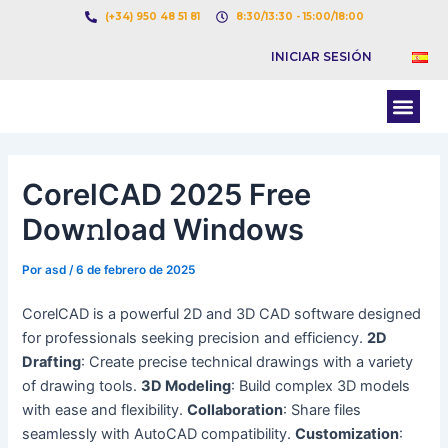
Ir
Navegación
(+34) 950 48 51 81
8:30/13:30 - 15:00/18:00
al
de
INICIAR SESIÓN
contenido
entradas
Men
BOLSA DE CARGAS
BOLSA DE CAMION
CorelCAD 2025 Free
Dow𝚗load Windows
Por
asd
/
6 de febrero de 2025
CorelCAD is a powerful 2D and 3D CAD software designed
for professionals seeking precision and efficiency.
2D
Drafting
: Create precise technical drawings with a variety
of drawing tools.
3D Modeling
: Build complex 3D models
with ease and flexibility.
Collaboration
: Share files
seamlessly with AutoCAD compatibility.
Customization
: