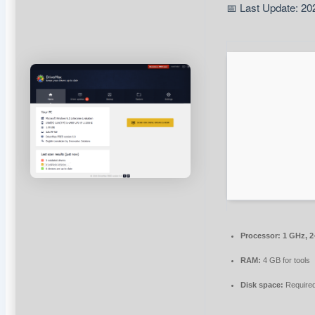
📅 Last Update: 20
Processor:
1 GHz, 2
RAM:
4 GB for tools
Disk space:
Require