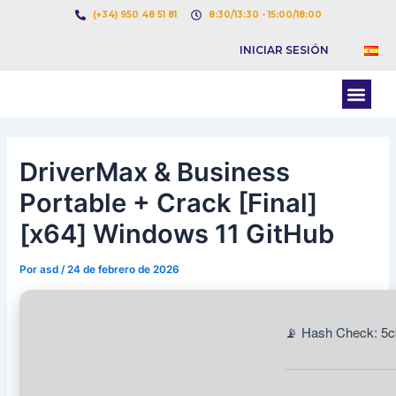
Ir
Navegación
(+34) 950 48 51 81
8:30/13:30 - 15:00/18:00
al
de
INICIAR SESIÓN
contenido
entradas
Men
BOLSA DE CARGAS
BOLSA DE CAMION
DriverMax & Business
Portable + Crack [Final]
[x64] Windows 11 GitHub
Por
asd
/
24 de febrero de 2026
📡 Hash Check: 5c