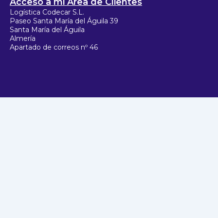
Acceso a mi Área de Clientes
Logística Codecar S.L.
Paseo Santa María del Águila 39
Santa María del Águila
Almería
Apartado de correos nº 46