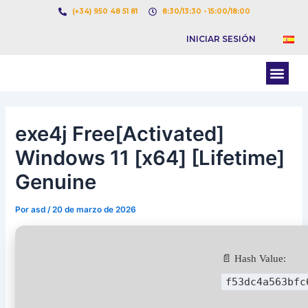
Ir
Navegación
(+34) 950 48 51 81
8:30/13:30 - 15:00/18:00
al
de
INICIAR SESIÓN
contenido
entradas
Men
BOLSA DE CARGAS
BOLSA DE CAMION
exe4j Free[Activated]
Windows 11 [x64] [Lifetime]
Genuine
Por
asd
/
20 de marzo de 2026
📄 Hash Value:
f53dc4a563bfc