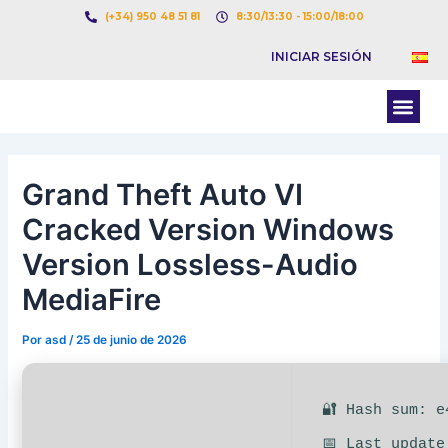
Ir
Navegación
(+34) 950 48 51 81
8:30/13:30 - 15:00/18:00
al
de
INICIAR SESIÓN
contenido
entradas
Men
BOLSA DE CARGAS
BOLSA DE CAMION
Grand Theft Auto VI
Cracked Version Windows
Version Lossless-Audio
MediaFire
Por
asd
/
25 de junio de 2026
🔐 Hash sum: e
📅 Last update