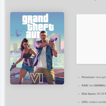
Processor:
next-gen
RAM:
fast
5600MHz
Disk Space:
80 GB
GPU:
modern archite