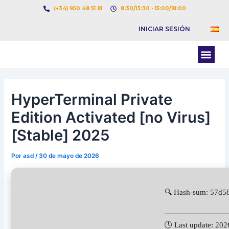
Ir
Navegación
(+34) 950 48 51 81
8:30/13:30 - 15:00/18:00
al
de
INICIAR SESIÓN
contenido
entradas
Men
BOLSA DE CARGAS
BOLSA DE CAMION
HyperTerminal Private
Edition Activated [no Virus]
[Stable] 2025
Por
asd
/
30 de mayo de 2026
🔍 Hash-sum: 57d5
🕓 Last update: 20