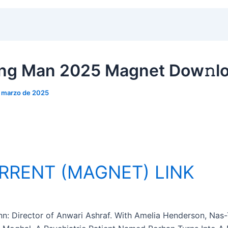
ng Man 2025 Magnet Dow𝚗l
e marzo de 2025
RRENT (MAGNET) LINK
n: Director of Anwari Ashraf. With Amelia Henderson, Nas-