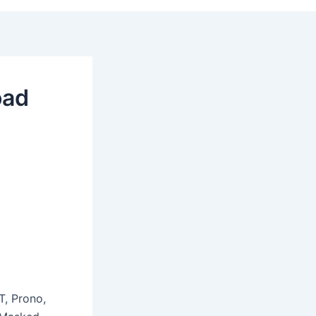
oad
T, Prono,