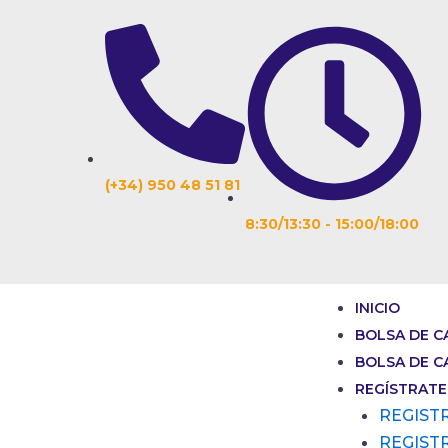
Ir
Navegación
al
de
contenido
entradas
(+34) 950 48 51 81
8:30/13:30 - 15:00/18:00
INICIO
BOLSA DE C
BOLSA DE C
REGÍSTRATE
REGIST
REGIST