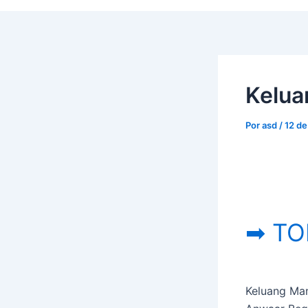
Kelua
Por
asd
/
12 d
➡ TO
Keluang Man