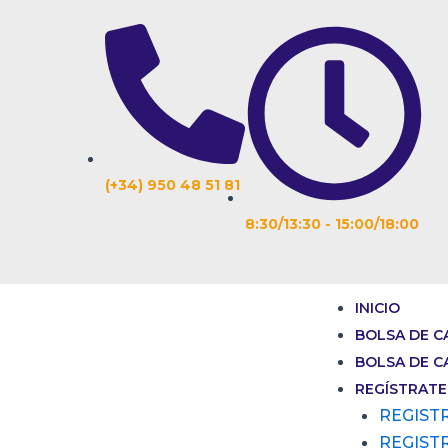
Ir
Navegación
al
de
contenido
entradas
(+34) 950 48 51 81
8:30/13:30 - 15:00/18:00
INICIO
BOLSA DE C
BOLSA DE C
REGÍSTRATE
REGIST
REGIST