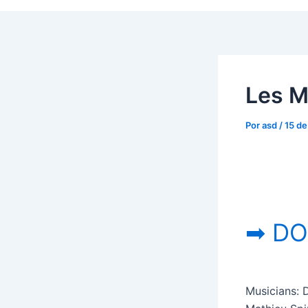
Les M
Por
asd
/
15 d
➡ DO
Musicians: D