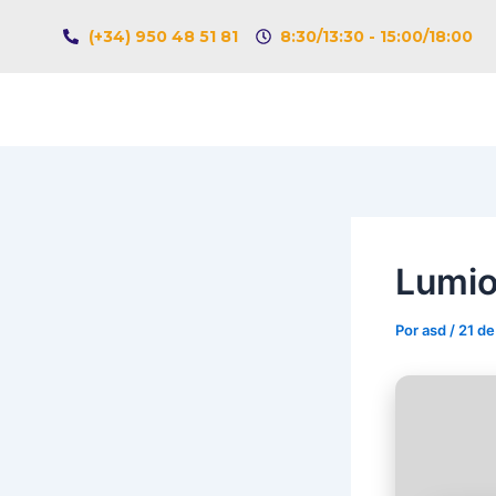
Ir
Navegación
(+34) 950 48 51 81
8:30/13:30 - 15:00/18:00
al
de
contenido
entradas
Lumio
Por
asd
/
21 d