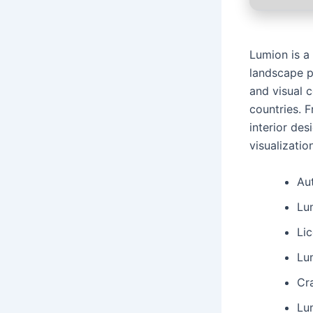
Lumion is a 
landscape pr
and visual 
countries. 
interior des
visualizatio
Au
Lu
Li
Lu
Cr
Lu