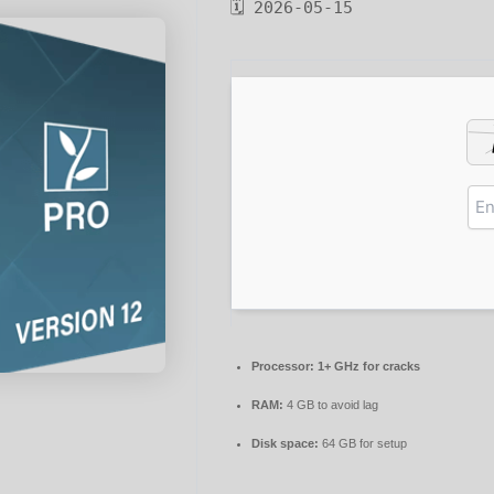
🗓 2026-05-15
Processor:
1+ GHz for cracks
RAM:
4 GB to avoid lag
Disk space:
64 GB for setup