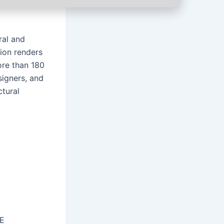
ral and
tion renders
ore than 180
signers, and
ctural
EE