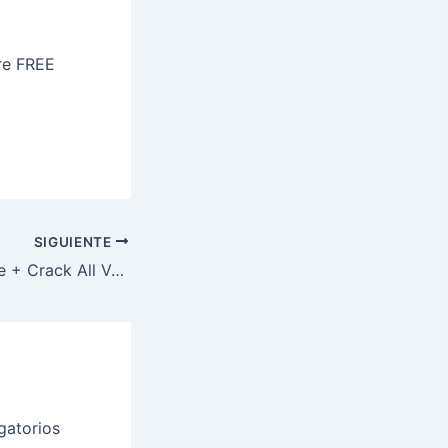
re FREE
SIGUIENTE
VirtualDJ Portable + Crack All Versions Full Genuine
gatorios