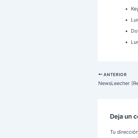
Ke
Lu
Do
Lu
ANTERIOR
Deja un 
Tu direcció