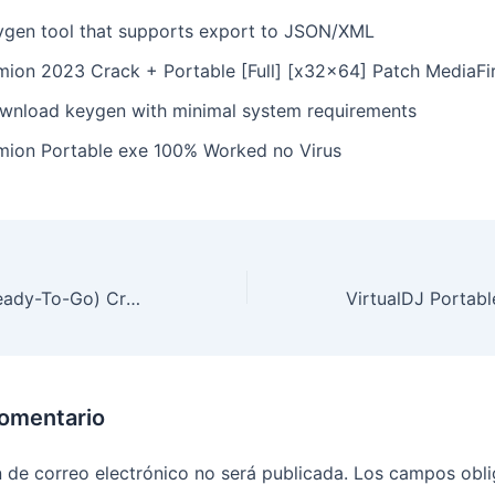
ygen tool that supports export to JSON/XML
mion 2023 Crack + Portable [Full] [x32x64] Patch MediaFi
wnload keygen with minimal system requirements
mion Portable exe 100% Worked no Virus
NewsLeecher (Ready-To-Go) Crack tool Patch (x32x64) no Virus Ultimate
comentario
n de correo electrónico no será publicada.
Los campos obli