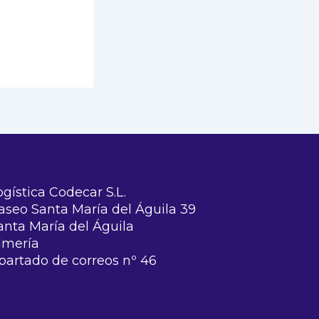
ogística Codecar S.L.
aseo Santa María del Águila 39
anta María del Águila
lmería
partado de correos nº 46