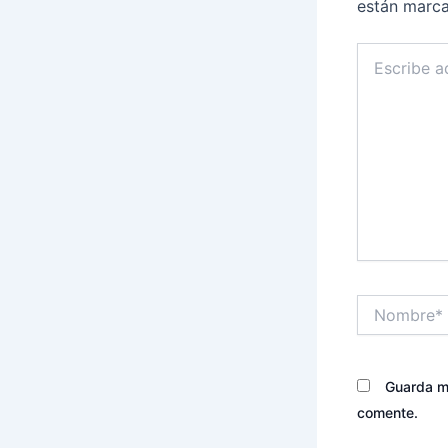
están marc
Escribe
aquí...
Nombre*
Guarda mi
comente.