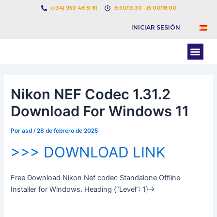
Ir
Navegación
(+34) 950 48 51 81
8:30/13:30 - 15:00/18:00
al
de
INICIAR SESIÓN
contenido
entradas
Men
BOLSA DE CARGAS
BOLSA DE CAMION
Nikon NEF Codec 1.31.2
Download For Windows 11
Por
asd
/
28 de febrero de 2025
>>> DOWNLOAD LINK
Free Download Nikon Nef codec Standalone Offline
Installer for Windows. Heading {“Level”: 1}->