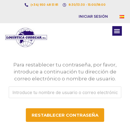
Ir
(+34) 950 48 51 81
8:30/13:30 - 15:00/18:00
al
INICIAR SESIÓN
contenido
Me
BOLSA DE CARGAS
BOLSA DE CAMION
Para restablecer tu contraseña, por favor,
introduce a continuación tu dirección de
correo electrónico o nombre de usuario.