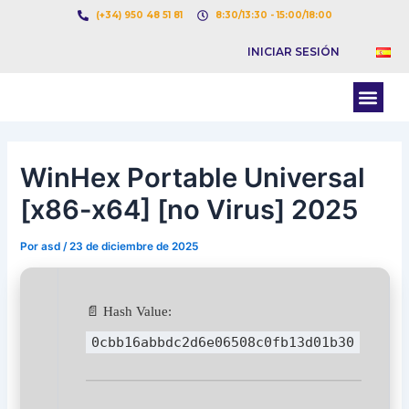
Ir
Navegación
(+34) 950 48 51 81
8:30/13:30 - 15:00/18:00
al
de
INICIAR SESIÓN
contenido
entradas
Men
BOLSA DE CARGAS
BOLSA DE CAMION
WinHex Portable Universal
[x86-x64] [no Virus] 2025
Por
asd
/
23 de diciembre de 2025
📄 Hash Value:
0cbb16abbdc2d6e06508c0fb13d01b30