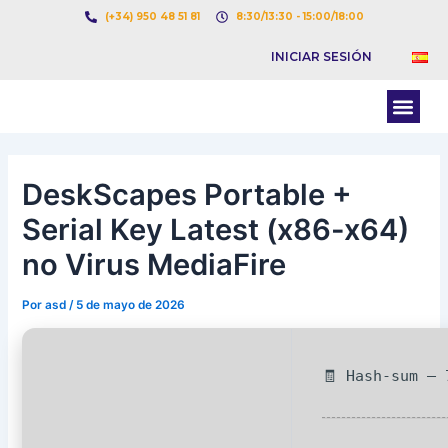
Ir
Navegación
(+34) 950 48 51 81
8:30/13:30 - 15:00/18:00
al
de
INICIAR SESIÓN
contenido
entradas
Men
BOLSA DE CARGAS
BOLSA DE CAMION
DeskScapes Portable +
Serial Key Latest (x86-x64)
no Virus MediaFire
Por
asd
/
5 de mayo de 2026
🧾 Hash-sum — 