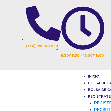
Ir
Navegación
al
de
contenido
entradas
(+34) 950 48 51 81
8:30/13:30 - 15:00/18:00
INICIO
BOLSA DE C
BOLSA DE C
REGÍSTRATE
REGIST
REGIST