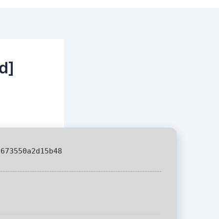
d]
f673550a2d15b48