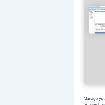
Manage you
or even brow