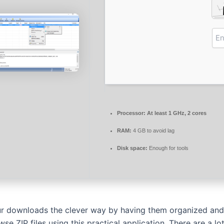
Processor:
At least 1 GHz, 2 cores
RAM:
4 GB to avoid lag
Disk space:
Enough for tools
r downloads the clever way by having them organized and
se ZIP files using this practical application. There are a lo