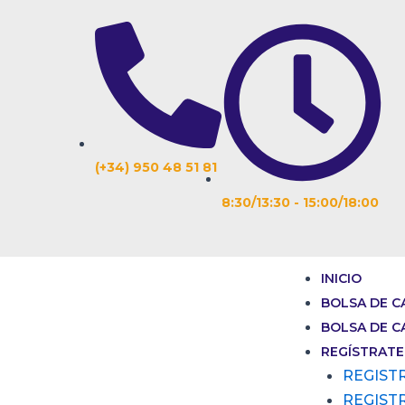
Ir
Navegación
al
de
contenido
entradas
(+34) 950 48 51 81
8:30/13:30 - 15:00/18:00
INICIO
BOLSA DE C
BOLSA DE C
REGÍSTRATE
REGIST
REGIST