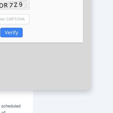
Verify
 scheduled
t of